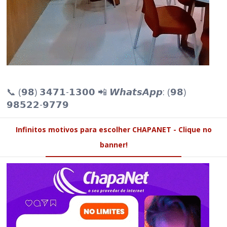
📞 (𝟵𝟴) 𝟯𝟰𝟳𝟭-𝟭𝟯𝟬𝟬 📲 𝙒𝙝𝙖𝙩𝙨𝘼𝙥𝙥: (𝟵𝟴)
𝟵𝟴𝟱𝟮𝟮-𝟵𝟳𝟳𝟵
Infinitos motivos para escolher CHAPANET - Clique no
banner!