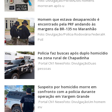
Foto: Divulgação/PM-MADois homens
morreram após u
Homem que estava desaparecido é
encontrado pela PRF andando às
margens da BR-135 no Maranhão
Foto: Divulgação/Polícia Rodoviária FederalA
Polí
Polícia faz buscas após duplo homicídio
na zona rural de Chapadinha
Portal CN1 NewsFoto: DivulgaçãoDuas
pessoas
Suspeito por homicídio morre em
confronto com a polícia durante
operação em Vargem Grande
Portal CN1 NewsFoto: DivulgaçãoUm homem
inv