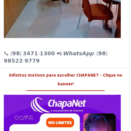
📞 (𝟵𝟴) 𝟯𝟰𝟳𝟭-𝟭𝟯𝟬𝟬 📲 𝙒𝙝𝙖𝙩𝙨𝘼𝙥𝙥: (𝟵𝟴)
𝟵𝟴𝟱𝟮𝟮-𝟵𝟳𝟳𝟵
Infinitos motivos para escolher CHAPANET - Clique no
banner!