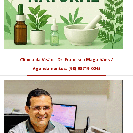
Clínica da Visão - Dr. Francisco Magalhães /
Agendamentos: (98) 98719-0245