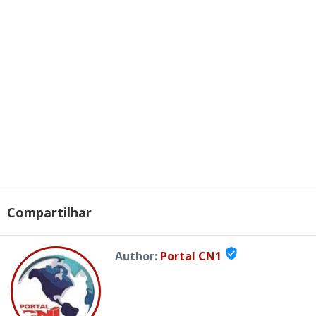
Compartilhar
verified_user
Author:
Portal CN1