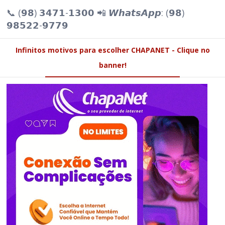
📞 (𝟵𝟴) 𝟯𝟰𝟳𝟭-𝟭𝟯𝟬𝟬 📲 𝙒𝙝𝙖𝙩𝙨𝘼𝙥𝙥: (𝟵𝟴)
𝟵𝟴𝟱𝟮𝟮-𝟵𝟳𝟳𝟵
Infinitos motivos para escolher CHAPANET - Clique no
banner!