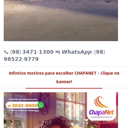
📞 (𝟵𝟴) 𝟯𝟰𝟳𝟭-𝟭𝟯𝟬𝟬 📲 𝙒𝙝𝙖𝙩𝙨𝘼𝙥𝙥: (𝟵𝟴)
𝟵𝟴𝟱𝟮𝟮-𝟵𝟳𝟳𝟵
Infinitos motivos para escolher CHAPANET - Clique no
banner!