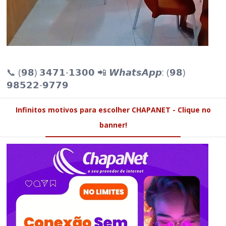
📞 (𝟵𝟴) 𝟯𝟰𝟳𝟭-𝟭𝟯𝟬𝟬 📲 𝙒𝙝𝙖𝙩𝙨𝘼𝙥𝙥: (𝟵𝟴)
𝟵𝟴𝟱𝟮𝟮-𝟵𝟳𝟳𝟵
Infinitos motivos para escolher CHAPANET - Clique no
banner!