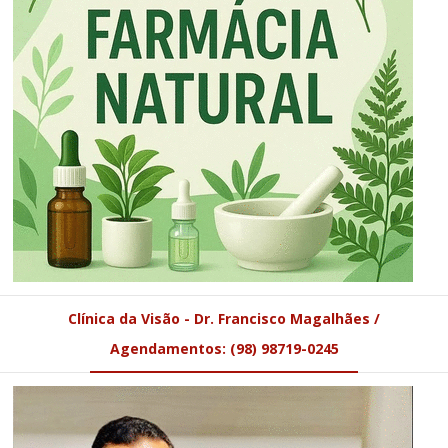
Clínica da Visão - Dr. Francisco Magalhães /
Agendamentos: (98) 98719-0245