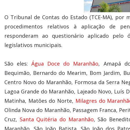
O Tribunal de Contas do Estado (TCE-MA), por me
procedimentos relativos à aplicação de pe
responderam ao questionário aplicado pelo 
legislativos municipais.
São eles:
Água Doce do Maranhão
, Amapá do
Bequimão, Bernardo do Mearim, Bom Jardim, Burit
Centro Novo do Maranhão, Formosa da Serra Neg
Lagoa Grande do Maranhão, Lajeado Novo, Luís 
Matinha, Matões do Norte,
Milagres do Maranhã
Olinda Nova do Maranhão, Passagem Franca, Perit
Cruz,
Santa Quitéria do Maranhão
, São Benedit
Maranhão, São João Batista, São João dos Pat