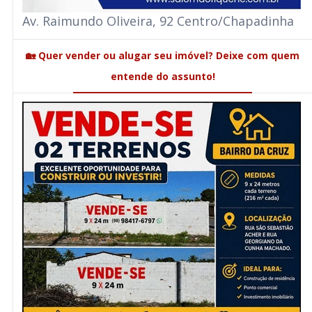
Av. Raimundo Oliveira, 92 Centro/Chapadinha
🏡 Quer vender ou alugar seu imóvel? Deixe com quem
entende do assunto!