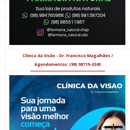
Clínica da Visão - Dr. Francisco Magalhães /
Agendamentos: (98) 98719-0245