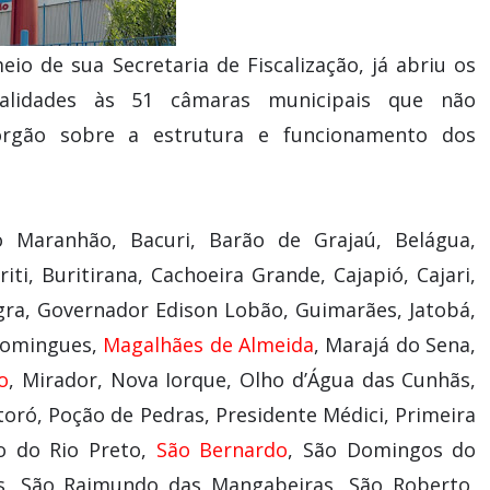
io de sua Secretaria de Fiscalização, já abriu os
nalidades às 51 câmaras municipais que não
órgão sobre a estrutura e funcionamento dos
 Maranhão, Bacuri, Barão de Grajaú, Belágua,
i, Buritirana, Cachoeira Grande, Cajapió, Cajari,
ra, Governador Edison Lobão, Guimarães, Jatobá,
Domingues,
Magalhães de Almeida
, Marajá do Sena,
o
, Mirador, Nova Iorque, Olho d’Água das Cunhãs,
oró, Poção de Pedras, Presidente Médici, Primeira
o do Rio Preto,
São Bernardo
, São Domingos do
os, São Raimundo das Mangabeiras, São Roberto,