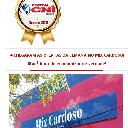
🔥CHEGARAM AS OFERTAS DA SEMANA NO MIX CARDOSO!
🛒🔥 É hora de economizar de verdade!