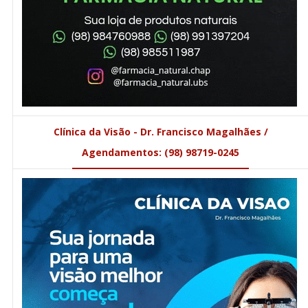
Clínica da Visão - Dr. Francisco Magalhães /
Agendamentos: (98) 98719-0245