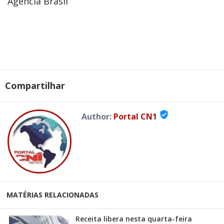
Agência Brasil
Compartilhar
verified_user
Author:
Portal CN1
MATÉRIAS RELACIONADAS
Receita libera nesta quarta-feira