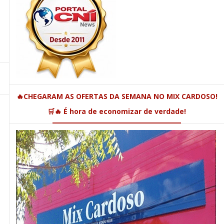
🔥CHEGARAM AS OFERTAS DA SEMANA NO MIX CARDOSO!
🛒🔥 É hora de economizar de verdade!