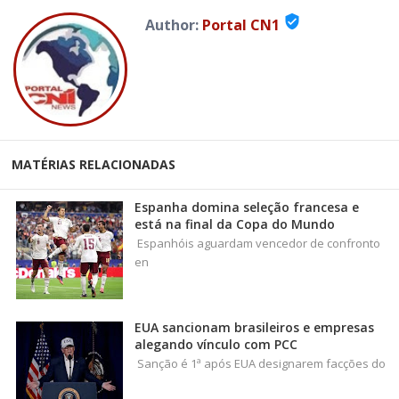
verified_user
Author:
Portal CN1
MATÉRIAS RELACIONADAS
Espanha domina seleção francesa e
está na final da Copa do Mundo
Espanhóis aguardam vencedor de confronto
en
EUA sancionam brasileiros e empresas
alegando vínculo com PCC
Sanção é 1ª após EUA designarem facções do