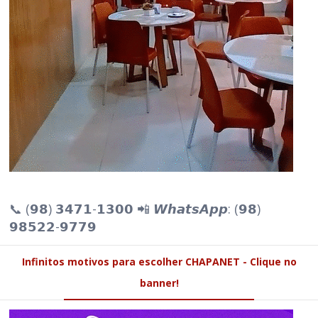
📞 (𝟵𝟴) 𝟯𝟰𝟳𝟭-𝟭𝟯𝟬𝟬 📲 𝙒𝙝𝙖𝙩𝙨𝘼𝙥𝙥: (𝟵𝟴)
𝟵𝟴𝟱𝟮𝟮-𝟵𝟳𝟳𝟵
Infinitos motivos para escolher CHAPANET - Clique no
banner!