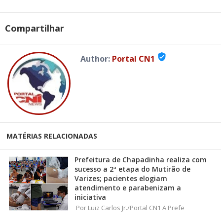
Compartilhar
verified_user
Author:
Portal CN1
MATÉRIAS RELACIONADAS
Prefeitura de Chapadinha realiza com
sucesso a 2ª etapa do Mutirão de
Varizes; pacientes elogiam
atendimento e parabenizam a
iniciativa
Por Luiz Carlos Jr./Portal CN1 A Prefe