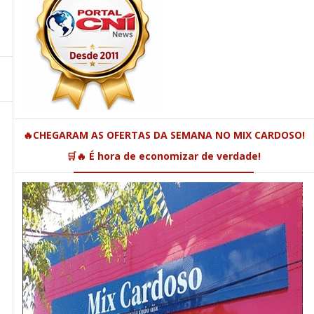
🔥CHEGARAM AS OFERTAS DA SEMANA NO MIX CARDOSO!
🛒🔥 É hora de economizar de verdade!