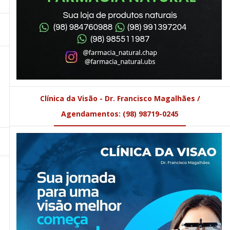
Clínica da Visão - Dr. Francisco Magalhães /
Agendamentos: (98) 98719-0245