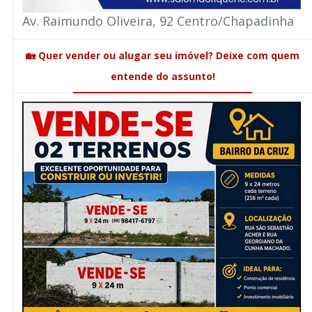
Av. Raimundo Oliveira, 92 Centro/Chapadinha
🏡 Quer vender ou alugar seu imóvel? Deixe com quem
entende do assunto!