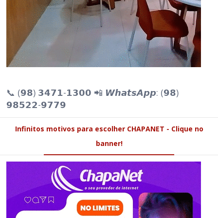
📞 (𝟵𝟴) 𝟯𝟰𝟳𝟭-𝟭𝟯𝟬𝟬 📲 𝙒𝙝𝙖𝙩𝙨𝘼𝙥𝙥: (𝟵𝟴)
𝟵𝟴𝟱𝟮𝟮-𝟵𝟳𝟳𝟵
Infinitos motivos para escolher CHAPANET - Clique no
banner!