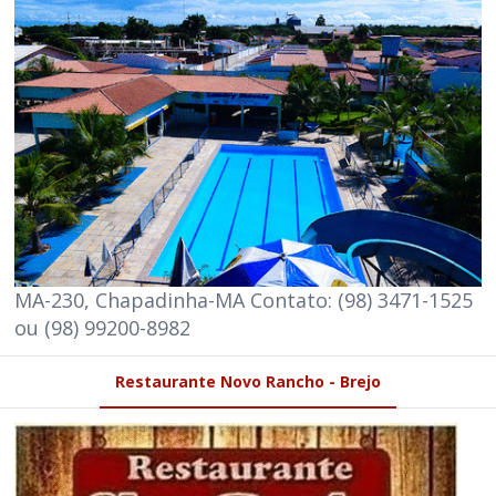
MA-230, Chapadinha-MA Contato: (98) 3471-1525
ou (98) 99200-8982
Restaurante Novo Rancho - Brejo