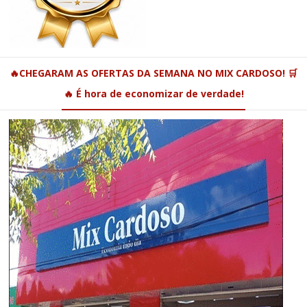
🔥CHEGARAM AS OFERTAS DA SEMANA NO MIX CARDOSO! 🛒
🔥 É hora de economizar de verdade!