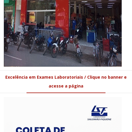
Excelência em Exames Laboratoriais / Clique no banner e
acesse a página