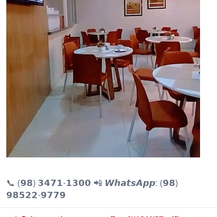
📞 (𝟵𝟴) 𝟯𝟰𝟳𝟭-𝟭𝟯𝟬𝟬 📲 𝙒𝙝𝙖𝙩𝙨𝘼𝙥𝙥: (𝟵𝟴)
𝟵𝟴𝟱𝟮𝟮-𝟵𝟳𝟳𝟵