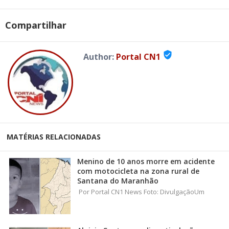
Compartilhar
verified_user
Author:
Portal CN1
MATÉRIAS RELACIONADAS
Menino de 10 anos morre em acidente
com motocicleta na zona rural de
Santana do Maranhão
Por Portal CN1 News Foto: DivulgaçãoUm