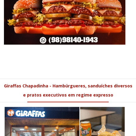
Giraffas Chapadinha - Hambúrgueres, sanduíches diversos
e pratos executivos em regime expresso