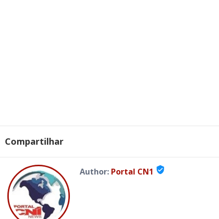
Compartilhar
verified_user
Author:
Portal CN1