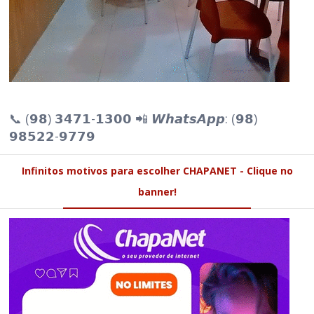
📞 (𝟵𝟴) 𝟯𝟰𝟳𝟭-𝟭𝟯𝟬𝟬 📲 𝙒𝙝𝙖𝙩𝙨𝘼𝙥𝙥: (𝟵𝟴)
𝟵𝟴𝟱𝟮𝟮-𝟵𝟳𝟳𝟵
Infinitos motivos para escolher CHAPANET - Clique no
banner!