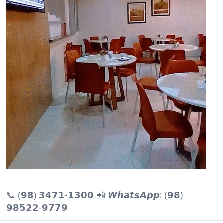
📞 (𝟵𝟴) 𝟯𝟰𝟳𝟭-𝟭𝟯𝟬𝟬 📲 𝙒𝙝𝙖𝙩𝙨𝘼𝙥𝙥: (𝟵𝟴)
𝟵𝟴𝟱𝟮𝟮-𝟵𝟳𝟳𝟵