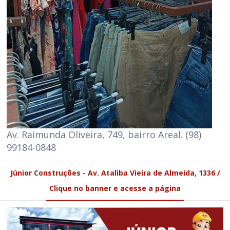
Av. Raimunda Oliveira, 749, bairro Areal. (98)
99184-0848
Júnior Construções - Av. Ataliba Vieira de Almeida, 1336 /
Clique no banner e acesse a página