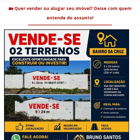
🏡 Quer vender ou alugar seu imóvel? Deixe com quem
entende do assunto!