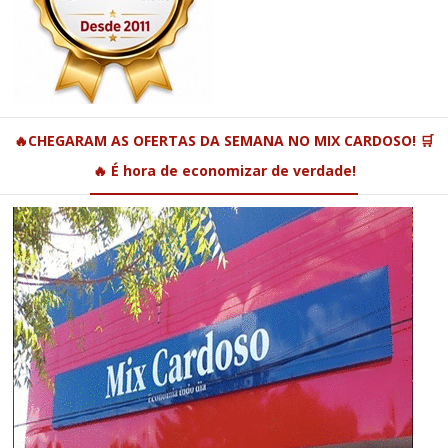
🔥CHEGARAM AS OFERTAS DA SEMANA NO MIX CARDOSO! 🛒
🔥 É hora de economizar de verdade!