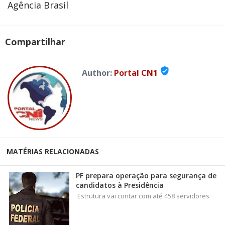
Agência Brasil
Compartilhar
verified_user
Author:
Portal CN1
MATÉRIAS RELACIONADAS
PF prepara operação para segurança de
candidatos à Presidência
Estrutura vai contar com até 458 servidores