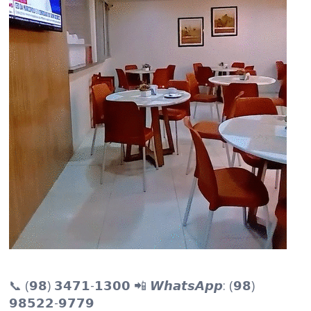
📞 (𝟵𝟴) 𝟯𝟰𝟳𝟭-𝟭𝟯𝟬𝟬 📲 𝙒𝙝𝙖𝙩𝙨𝘼𝙥𝙥: (𝟵𝟴)
𝟵𝟴𝟱𝟮𝟮-𝟵𝟳𝟳𝟵