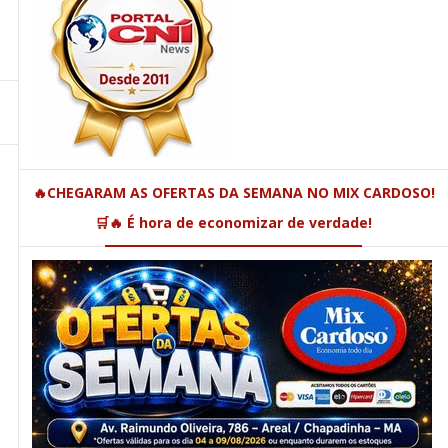
🔥CHEGARAM AS OFERTAS DA SEMANA NO MIX CARDOSO!
🛒🔥 É hora de economizar de verdade!