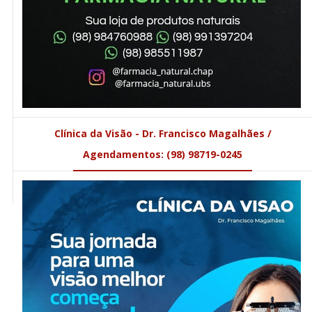
Clínica da Visão - Dr. Francisco Magalhães /
Agendamentos: (98) 98719-0245