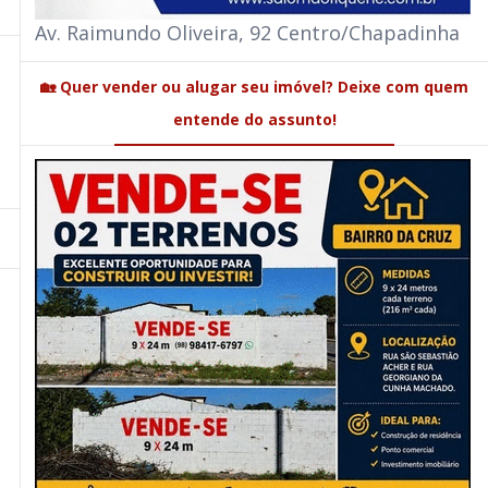
Av. Raimundo Oliveira, 92 Centro/Chapadinha
🏡 Quer vender ou alugar seu imóvel? Deixe com quem
entende do assunto!