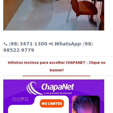
📞 (𝟵𝟴) 𝟯𝟰𝟳𝟭-𝟭𝟯𝟬𝟬 📲 𝙒𝙝𝙖𝙩𝙨𝘼𝙥𝙥: (𝟵𝟴)
𝟵𝟴𝟱𝟮𝟮-𝟵𝟳𝟳𝟵
Infinitos motivos para escolher CHAPANET - Clique no
banner!