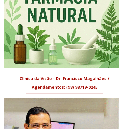
Clínica da Visão - Dr. Francisco Magalhães /
Agendamentos: (98) 98719-0245