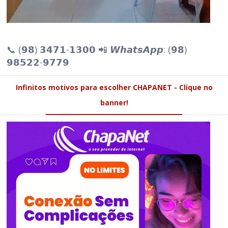
📞 (𝟵𝟴) 𝟯𝟰𝟳𝟭-𝟭𝟯𝟬𝟬 📲 𝙒𝙝𝙖𝙩𝙨𝘼𝙥𝙥: (𝟵𝟴)
𝟵𝟴𝟱𝟮𝟮-𝟵𝟳𝟳𝟵
Infinitos motivos para escolher CHAPANET - Clique no
banner!