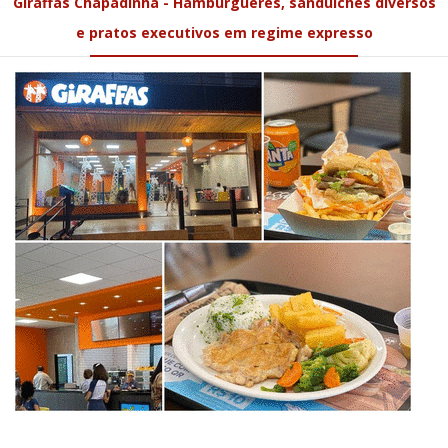
Giraffas Chapadinha - Hambúrgueres, sanduíches diversos
e pratos executivos em regime expresso