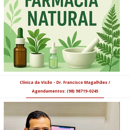
Clínica da Visão - Dr. Francisco Magalhães /
Agendamentos: (98) 98719-0245