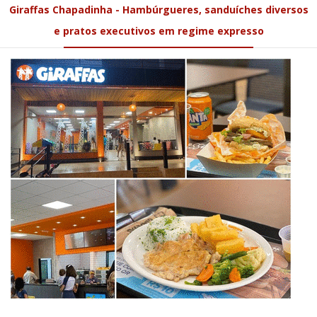
Giraffas Chapadinha - Hambúrgueres, sanduíches diversos
e pratos executivos em regime expresso