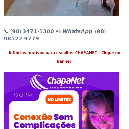
📞 (𝟵𝟴) 𝟯𝟰𝟳𝟭-𝟭𝟯𝟬𝟬 📲 𝙒𝙝𝙖𝙩𝙨𝘼𝙥𝙥: (𝟵𝟴)
𝟵𝟴𝟱𝟮𝟮-𝟵𝟳𝟳𝟵
Infinitos motivos para escolher CHAPANET - Clique no
banner!