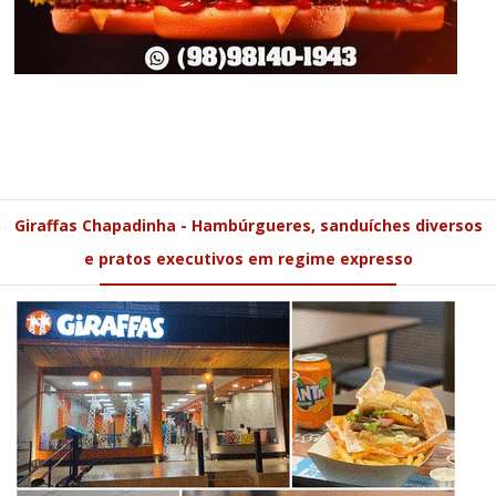
Giraffas Chapadinha - Hambúrgueres, sanduíches diversos
e pratos executivos em regime expresso