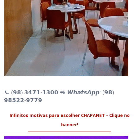
📞 (𝟵𝟴) 𝟯𝟰𝟳𝟭-𝟭𝟯𝟬𝟬 📲 𝙒𝙝𝙖𝙩𝙨𝘼𝙥𝙥: (𝟵𝟴)
𝟵𝟴𝟱𝟮𝟮-𝟵𝟳𝟳𝟵
Infinitos motivos para escolher CHAPANET - Clique no
banner!