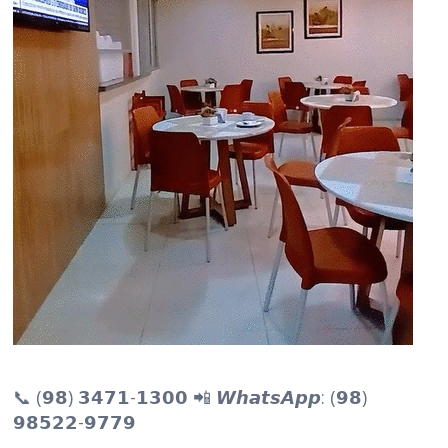
📞 (𝟵𝟴) 𝟯𝟰𝟳𝟭-𝟭𝟯𝟬𝟬 📲 𝙒𝙝𝙖𝙩𝙨𝘼𝙥𝙥: (𝟵𝟴)
𝟵𝟴𝟱𝟮𝟮-𝟵𝟳𝟳𝟵