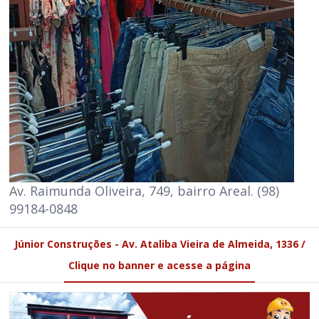
Av. Raimunda Oliveira, 749, bairro Areal. (98)
99184-0848
Júnior Construções - Av. Ataliba Vieira de Almeida, 1336 /
Clique no banner e acesse a página