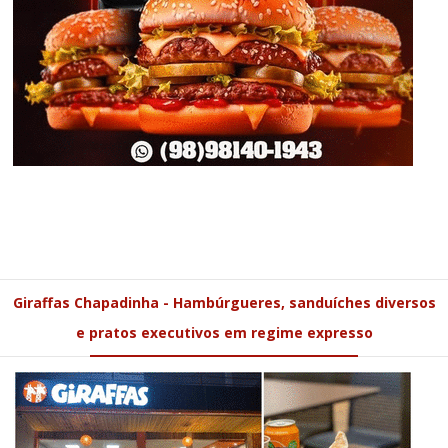
Giraffas Chapadinha - Hambúrgueres, sanduíches diversos
e pratos executivos em regime expresso