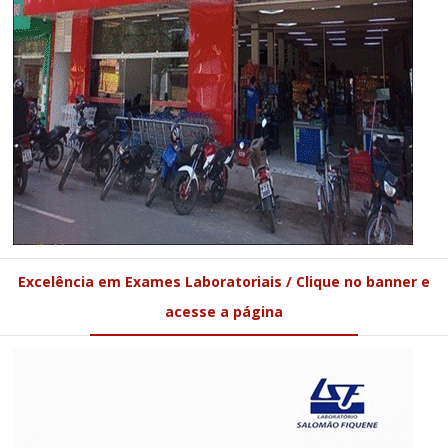
Excelência em Exames Laboratoriais / Clique no banner e
acesse a página