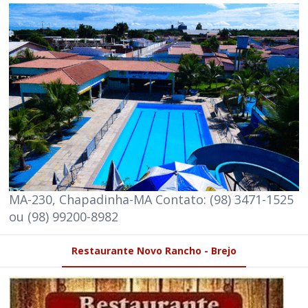
MA-230, Chapadinha-MA Contato: (98) 3471-1525
ou (98) 99200-8982
Restaurante Novo Rancho - Brejo