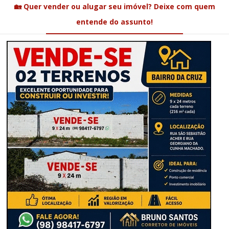
🏡 Quer vender ou alugar seu imóvel? Deixe com quem
entende do assunto!