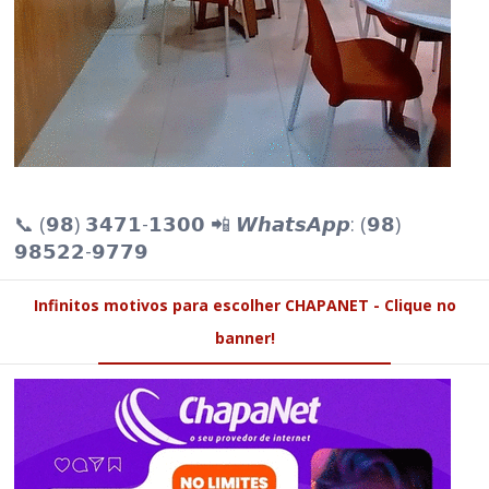
📞 (𝟵𝟴) 𝟯𝟰𝟳𝟭-𝟭𝟯𝟬𝟬 📲 𝙒𝙝𝙖𝙩𝙨𝘼𝙥𝙥: (𝟵𝟴)
𝟵𝟴𝟱𝟮𝟮-𝟵𝟳𝟳𝟵
Infinitos motivos para escolher CHAPANET - Clique no
banner!