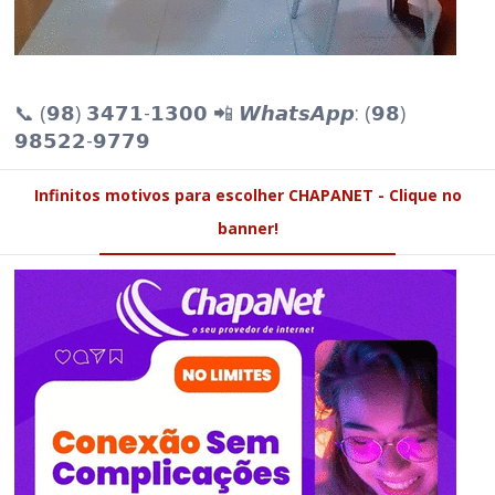
📞 (𝟵𝟴) 𝟯𝟰𝟳𝟭-𝟭𝟯𝟬𝟬 📲 𝙒𝙝𝙖𝙩𝙨𝘼𝙥𝙥: (𝟵𝟴)
𝟵𝟴𝟱𝟮𝟮-𝟵𝟳𝟳𝟵
Infinitos motivos para escolher CHAPANET - Clique no
banner!