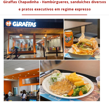
Giraffas Chapadinha - Hambúrgueres, sanduíches diversos
e pratos executivos em regime expresso