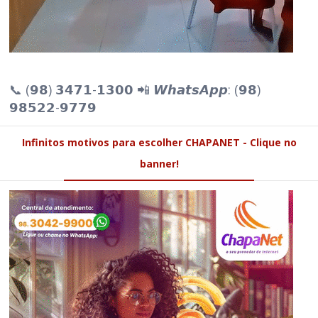
📞 (𝟵𝟴) 𝟯𝟰𝟳𝟭-𝟭𝟯𝟬𝟬 📲 𝙒𝙝𝙖𝙩𝙨𝘼𝙥𝙥: (𝟵𝟴)
𝟵𝟴𝟱𝟮𝟮-𝟵𝟳𝟳𝟵
Infinitos motivos para escolher CHAPANET - Clique no
banner!