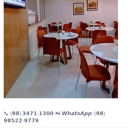
📞 (𝟵𝟴) 𝟯𝟰𝟳𝟭-𝟭𝟯𝟬𝟬 📲 𝙒𝙝𝙖𝙩𝙨𝘼𝙥𝙥: (𝟵𝟴)
𝟵𝟴𝟱𝟮𝟮-𝟵𝟳𝟳𝟵