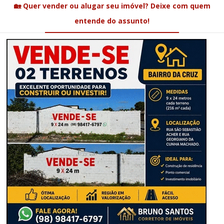
🏡 Quer vender ou alugar seu imóvel? Deixe com quem
entende do assunto!