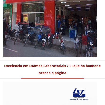
Excelência em Exames Laboratoriais / Clique no banner e
acesse a página