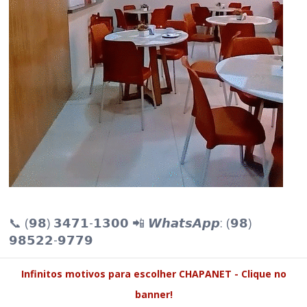
📞 (𝟵𝟴) 𝟯𝟰𝟳𝟭-𝟭𝟯𝟬𝟬 📲 𝙒𝙝𝙖𝙩𝙨𝘼𝙥𝙥: (𝟵𝟴)
𝟵𝟴𝟱𝟮𝟮-𝟵𝟳𝟳𝟵
Infinitos motivos para escolher CHAPANET - Clique no
banner!