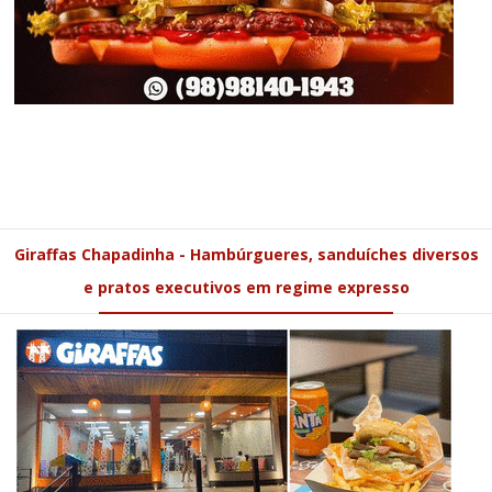
Giraffas Chapadinha - Hambúrgueres, sanduíches diversos
e pratos executivos em regime expresso