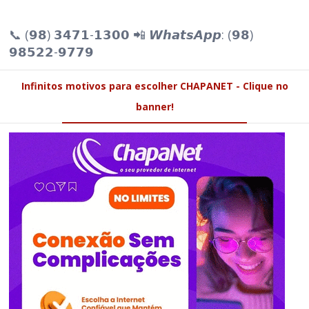
📞 (𝟵𝟴) 𝟯𝟰𝟳𝟭-𝟭𝟯𝟬𝟬 📲 𝙒𝙝𝙖𝙩𝙨𝘼𝙥𝙥: (𝟵𝟴)
𝟵𝟴𝟱𝟮𝟮-𝟵𝟳𝟳𝟵
Infinitos motivos para escolher CHAPANET - Clique no
banner!