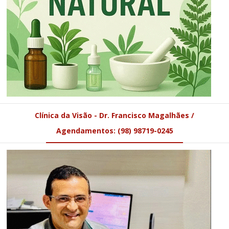
Clínica da Visão - Dr. Francisco Magalhães /
Agendamentos: (98) 98719-0245