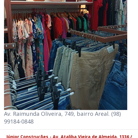
Av. Raimunda Oliveira, 749, bairro Areal. (98)
99184-0848
Júnior Construções - Av. Ataliba Vieira de Almeida, 1336 /