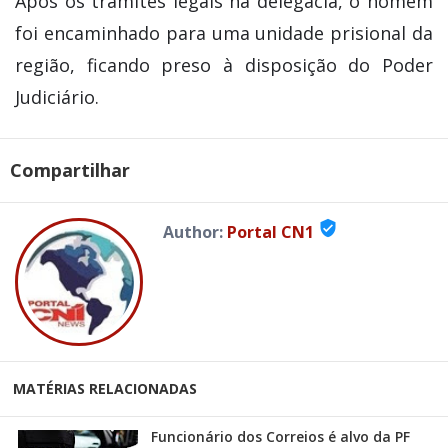
Após os trâmites legais na delegacia, o homem
foi encaminhado para uma unidade prisional da
região, ficando preso à disposição do Poder
Judiciário.
Compartilhar
verified_user
Author:
Portal CN1
MATÉRIAS RELACIONADAS
Funcionário dos Correios é alvo da PF