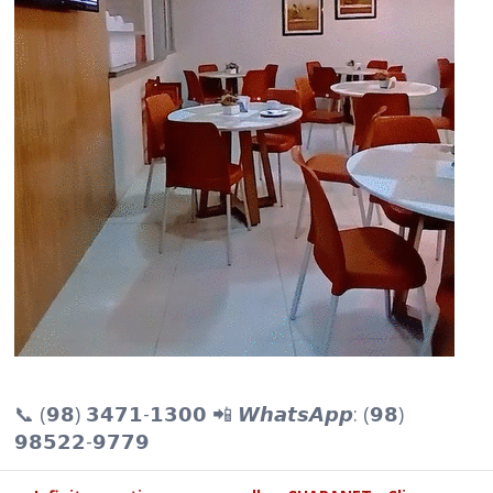
📞 (𝟵𝟴) 𝟯𝟰𝟳𝟭-𝟭𝟯𝟬𝟬 📲 𝙒𝙝𝙖𝙩𝙨𝘼𝙥𝙥: (𝟵𝟴)
𝟵𝟴𝟱𝟮𝟮-𝟵𝟳𝟳𝟵