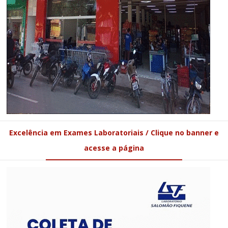
Excelência em Exames Laboratoriais / Clique no banner e
acesse a página