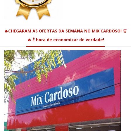
🔥CHEGARAM AS OFERTAS DA SEMANA NO MIX CARDOSO! 🛒
🔥 É hora de economizar de verdade!