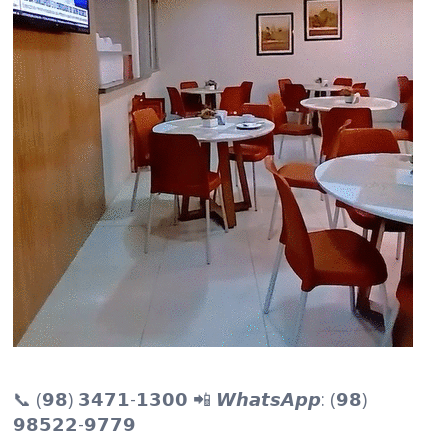
📞 (𝟵𝟴) 𝟯𝟰𝟳𝟭-𝟭𝟯𝟬𝟬 📲 𝙒𝙝𝙖𝙩𝙨𝘼𝙥𝙥: (𝟵𝟴)
𝟵𝟴𝟱𝟮𝟮-𝟵𝟳𝟳𝟵