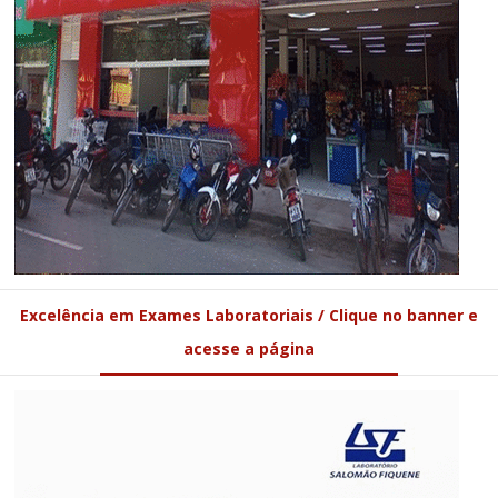
Excelência em Exames Laboratoriais / Clique no banner e
acesse a página