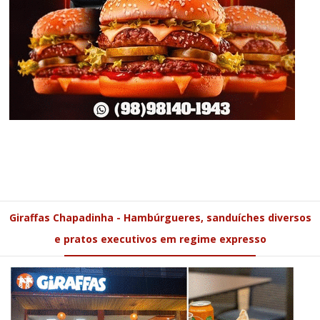
Giraffas Chapadinha - Hambúrgueres, sanduíches diversos
e pratos executivos em regime expresso