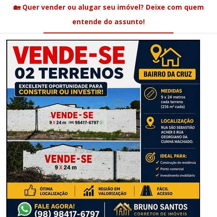
🏡 Quer vender ou alugar seu imóvel? Deixe com quem
entende do assunto!