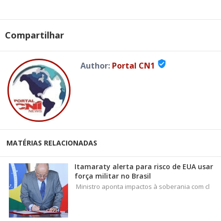
Compartilhar
verified_user
Author:
Portal CN1
MATÉRIAS RELACIONADAS
Itamaraty alerta para risco de EUA usar
força militar no Brasil
Ministro aponta impactos à soberania com cl