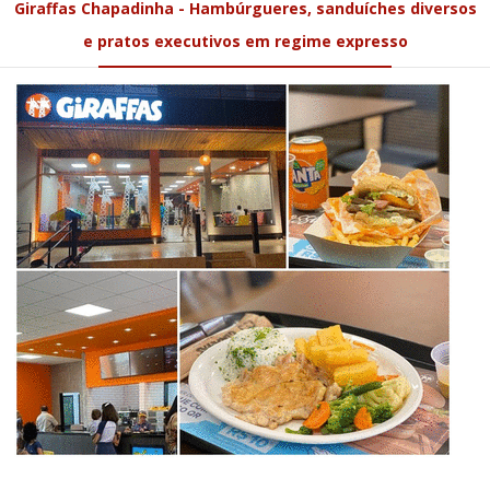
Giraffas Chapadinha - Hambúrgueres, sanduíches diversos
e pratos executivos em regime expresso