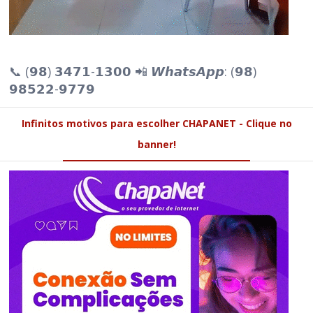
📞 (𝟵𝟴) 𝟯𝟰𝟳𝟭-𝟭𝟯𝟬𝟬 📲 𝙒𝙝𝙖𝙩𝙨𝘼𝙥𝙥: (𝟵𝟴)
𝟵𝟴𝟱𝟮𝟮-𝟵𝟳𝟳𝟵
Infinitos motivos para escolher CHAPANET - Clique no
banner!