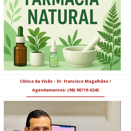
Clínica da Visão - Dr. Francisco Magalhães /
Agendamentos: (98) 98719-0245