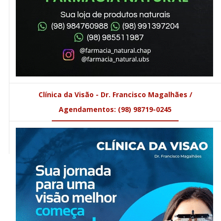
Clínica da Visão - Dr. Francisco Magalhães /
Agendamentos: (98) 98719-0245