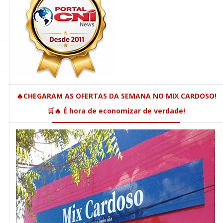
🔥CHEGARAM AS OFERTAS DA SEMANA NO MIX CARDOSO!
🛒🔥 É hora de economizar de verdade!