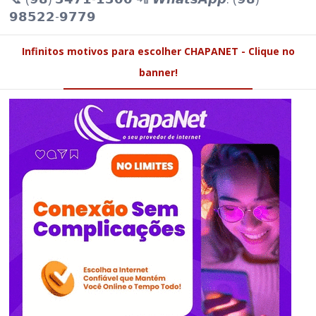
𝟵𝟴𝟱𝟮𝟮-𝟵𝟳𝟳𝟵
Infinitos motivos para escolher CHAPANET - Clique no
banner!