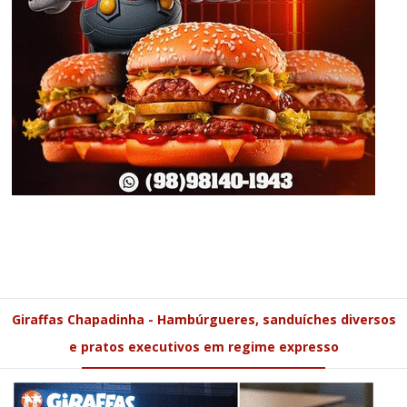
Giraffas Chapadinha - Hambúrgueres, sanduíches diversos
e pratos executivos em regime expresso