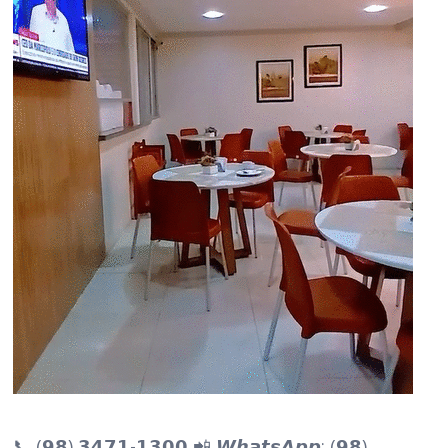
📞 (𝟵𝟴) 𝟯𝟰𝟳𝟭-𝟭𝟯𝟬𝟬 📲 𝙒𝙝𝙖𝙩𝙨𝘼𝙥𝙥: (𝟵𝟴)