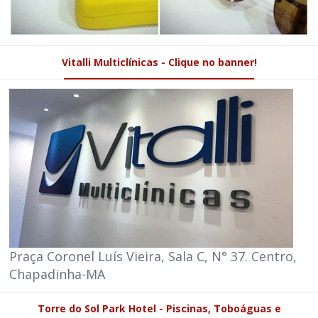
Vitalli Multiclínicas - Clique no banner!
Praça Coronel Luís Vieira, Sala C, N° 37. Centro,
Chapadinha-MA
Torre do Sol Park Hotel - Piscinas, Toboáguas e