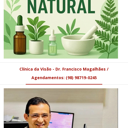
Clínica da Visão - Dr. Francisco Magalhães /
Agendamentos: (98) 98719-0245