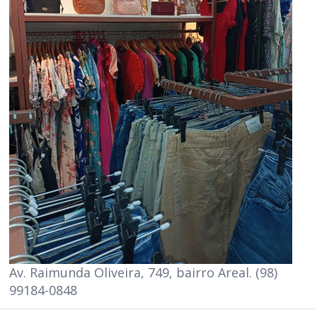
Av. Raimunda Oliveira, 749, bairro Areal. (98)
99184-0848