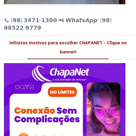
📞 (𝟵𝟴) 𝟯𝟰𝟳𝟭-𝟭𝟯𝟬𝟬 📲 𝙒𝙝𝙖𝙩𝙨𝘼𝙥𝙥: (𝟵𝟴)
𝟵𝟴𝟱𝟮𝟮-𝟵𝟳𝟳𝟵
Infinitos motivos para escolher CHAPANET - Clique no
banner!