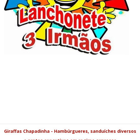
Giraffas Chapadinha - Hambúrgueres, sanduíches diversos