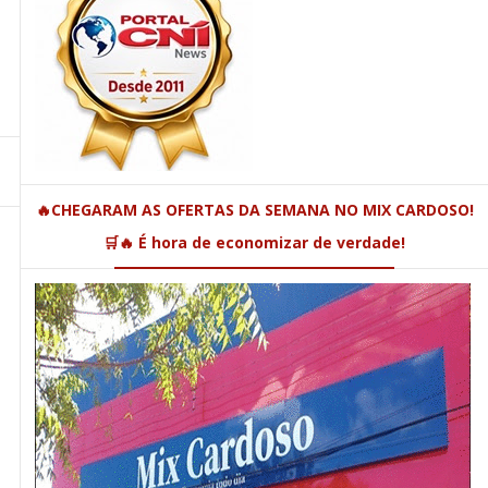
🔥CHEGARAM AS OFERTAS DA SEMANA NO MIX CARDOSO!
🛒🔥 É hora de economizar de verdade!