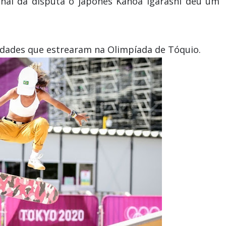
inal da disputa o japonês Kanoa Igarashi deu um
lidades que estrearam na Olimpíada de Tóquio.