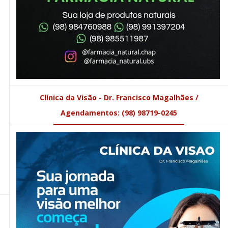
Clínica da Visão - Dr. Francisco Magalhães /
Agendamentos: (98) 98719-0245