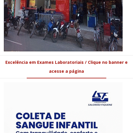
Excelência em Exames Laboratoriais / Clique no banner e
acesse a página