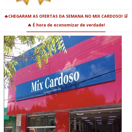
🔥CHEGARAM AS OFERTAS DA SEMANA NO MIX CARDOSO! 🛒
🔥 É hora de economizar de verdade!