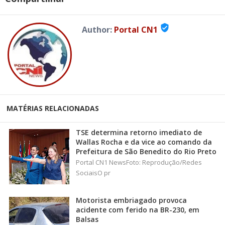
verified_user
Author:
Portal CN1
MATÉRIAS RELACIONADAS
TSE determina retorno imediato de
Wallas Rocha e da vice ao comando da
Prefeitura de São Benedito do Rio Preto
Portal CN1 NewsFoto: Reprodução/Redes
SociaisO pr
Motorista embriagado provoca
acidente com ferido na BR-230, em
Balsas