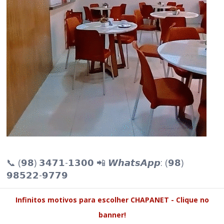
📞 (𝟵𝟴) 𝟯𝟰𝟳𝟭-𝟭𝟯𝟬𝟬 📲 𝙒𝙝𝙖𝙩𝙨𝘼𝙥𝙥: (𝟵𝟴)
𝟵𝟴𝟱𝟮𝟮-𝟵𝟳𝟳𝟵
Infinitos motivos para escolher CHAPANET - Clique no
banner!