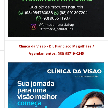
Clínica da Visão - Dr. Francisco Magalhães /
Agendamentos: (98) 98719-0245