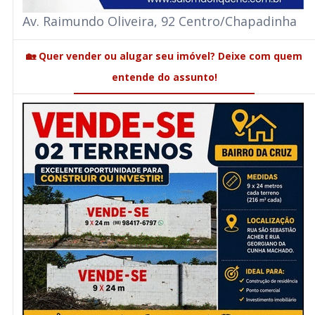
Av. Raimundo Oliveira, 92 Centro/Chapadinha
🏡 Quer vender ou alugar seu imóvel? Deixe com quem
entende do assunto!