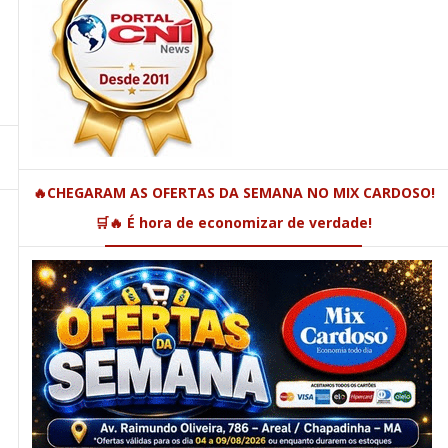
🔥CHEGARAM AS OFERTAS DA SEMANA NO MIX CARDOSO!
🛒🔥 É hora de economizar de verdade!