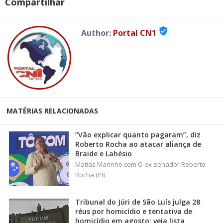
Compartilhar
verified_user
Author:
Portal CN1
MATÉRIAS RELACIONADAS
“Vão explicar quanto pagaram”, diz
Roberto Rocha ao atacar aliança de
Braide e Lahésio
Matias Marinho.com O ex-senador Roberto
Rocha (PR
Tribunal do Júri de São Luís julga 28
réus por homicídio e tentativa de
homicídio em agosto; veja lista