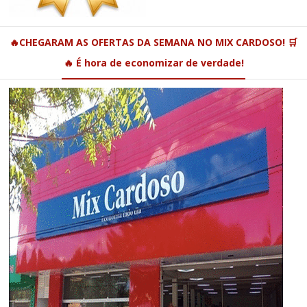
🔥CHEGARAM AS OFERTAS DA SEMANA NO MIX CARDOSO! 🛒
🔥 É hora de economizar de verdade!