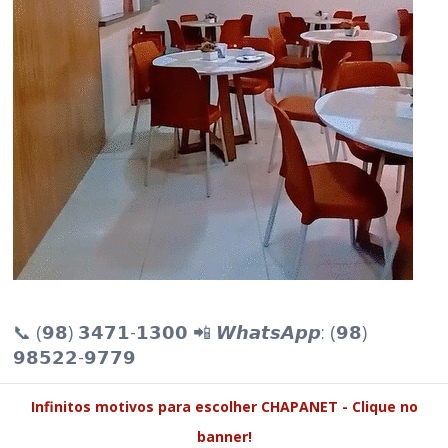
📞 (𝟵𝟴) 𝟯𝟰𝟳𝟭-𝟭𝟯𝟬𝟬 📲 𝙒𝙝𝙖𝙩𝙨𝘼𝙥𝙥: (𝟵𝟴)
𝟵𝟴𝟱𝟮𝟮-𝟵𝟳𝟳𝟵
Infinitos motivos para escolher CHAPANET - Clique no
banner!