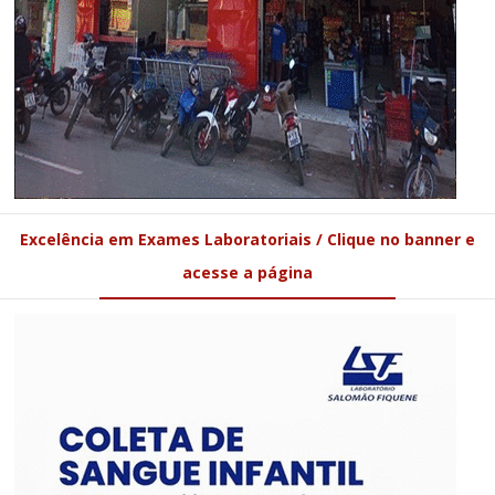
Excelência em Exames Laboratoriais / Clique no banner e
acesse a página