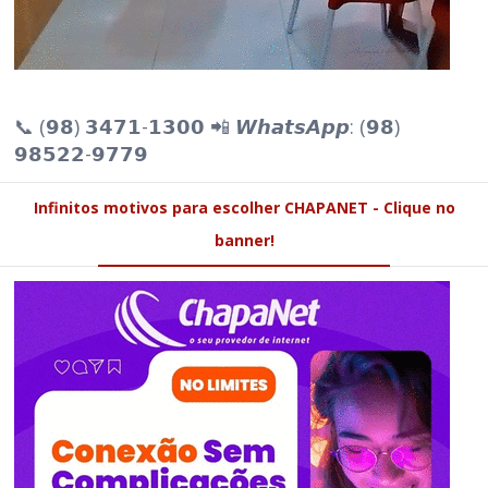
📞 (𝟵𝟴) 𝟯𝟰𝟳𝟭-𝟭𝟯𝟬𝟬 📲 𝙒𝙝𝙖𝙩𝙨𝘼𝙥𝙥: (𝟵𝟴)
𝟵𝟴𝟱𝟮𝟮-𝟵𝟳𝟳𝟵
Infinitos motivos para escolher CHAPANET - Clique no
banner!