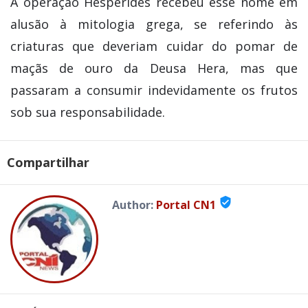
A operação Hespérides recebeu esse nome em
alusão à mitologia grega, se referindo às
criaturas que deveriam cuidar do pomar de
maçãs de ouro da Deusa Hera, mas que
passaram a consumir indevidamente os frutos
sob sua responsabilidade.
Compartilhar
verified_user
Author:
Portal CN1