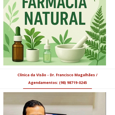
Clínica da Visão - Dr. Francisco Magalhães /
Agendamentos: (98) 98719-0245