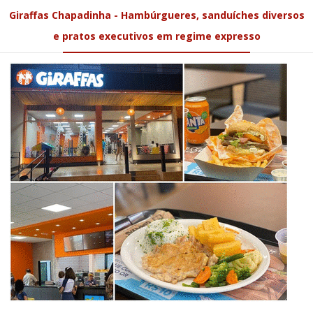
Giraffas Chapadinha - Hambúrgueres, sanduíches diversos
e pratos executivos em regime expresso