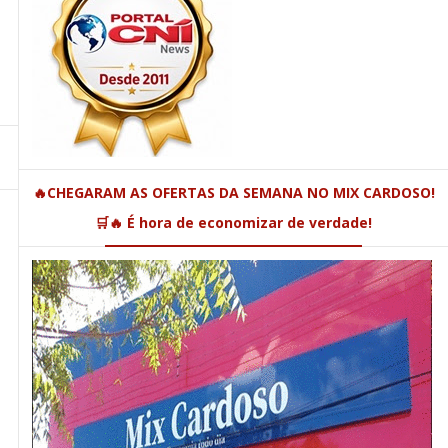
🔥CHEGARAM AS OFERTAS DA SEMANA NO MIX CARDOSO!
🛒🔥 É hora de economizar de verdade!