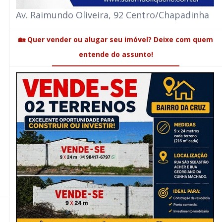
Av. Raimundo Oliveira, 92 Centro/Chapadinha
🏡 Quer vender ou alugar seu imóvel? Deixe com quem
entende do assunto!