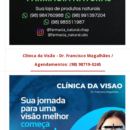
Clínica da Visão - Dr. Francisco Magalhães /
Agendamentos: (98) 98719-0245