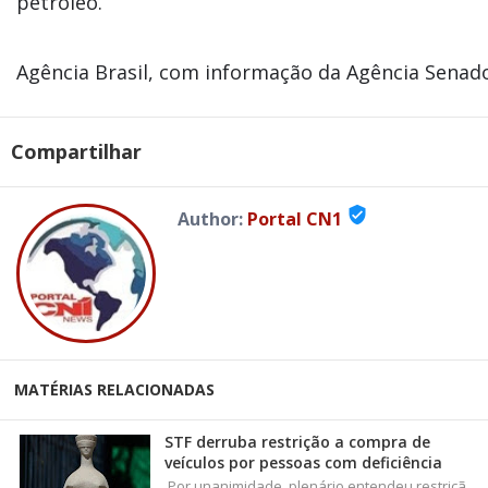
petróleo.
Agência Brasil, com informação da Agência Senad
Compartilhar
verified_user
Author:
Portal CN1
MATÉRIAS RELACIONADAS
STF derruba restrição a compra de
veículos por pessoas com deficiência
Por unanimidade, plenário entendeu restriçã