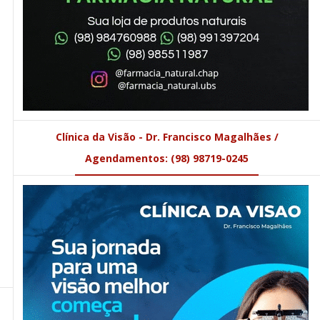
Clínica da Visão - Dr. Francisco Magalhães /
Agendamentos: (98) 98719-0245