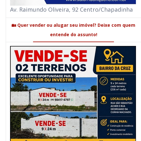
Av. Raimundo Oliveira, 92 Centro/Chapadinha
🏡 Quer vender ou alugar seu imóvel? Deixe com quem
entende do assunto!