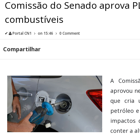
Comissão do Senado aprova PL 
combustíveis
✔
Portal CN1
on
15:46
0 Comment
Compartilhar
A Comiss
aprovou nes
que cria 
petróleo e
impactos 
conter a a