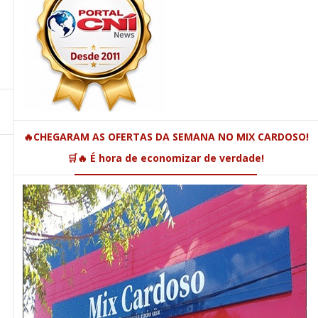
🔥CHEGARAM AS OFERTAS DA SEMANA NO MIX CARDOSO!
🛒🔥 É hora de economizar de verdade!