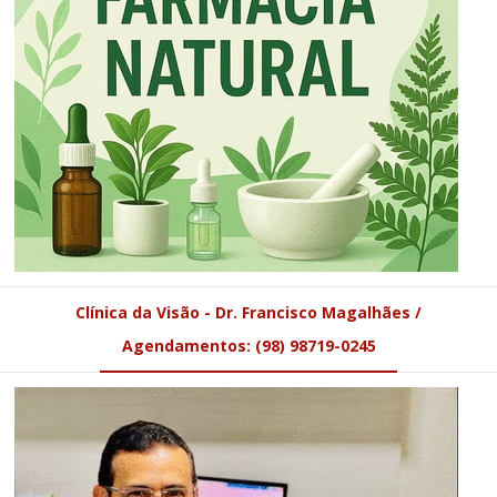
Clínica da Visão - Dr. Francisco Magalhães /
Agendamentos: (98) 98719-0245