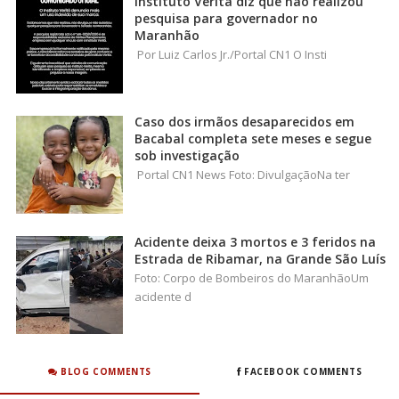
Instituto Veritá diz que não realizou
pesquisa para governador no
Maranhão
Por Luiz Carlos Jr./Portal CN1 O Insti
Caso dos irmãos desaparecidos em
Bacabal completa sete meses e segue
sob investigação
Portal CN1 News Foto: DivulgaçãoNa ter
Acidente deixa 3 mortos e 3 feridos na
Estrada de Ribamar, na Grande São Luís
Foto: Corpo de Bombeiros do MaranhãoUm
acidente d
BLOG COMMENTS
FACEBOOK COMMENTS