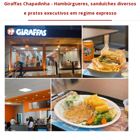
Giraffas Chapadinha - Hambúrgueres, sanduíches diversos
e pratos executivos em regime expresso