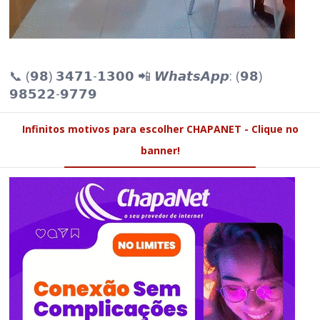
📞 (𝟵𝟴) 𝟯𝟰𝟳𝟭-𝟭𝟯𝟬𝟬 📲 𝙒𝙝𝙖𝙩𝙨𝘼𝙥𝙥: (𝟵𝟴)
𝟵𝟴𝟱𝟮𝟮-𝟵𝟳𝟳𝟵
Infinitos motivos para escolher CHAPANET - Clique no
banner!