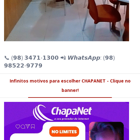
📞 (𝟵𝟴) 𝟯𝟰𝟳𝟭-𝟭𝟯𝟬𝟬 📲 𝙒𝙝𝙖𝙩𝙨𝘼𝙥𝙥: (𝟵𝟴)
𝟵𝟴𝟱𝟮𝟮-𝟵𝟳𝟳𝟵
Infinitos motivos para escolher CHAPANET - Clique no
banner!