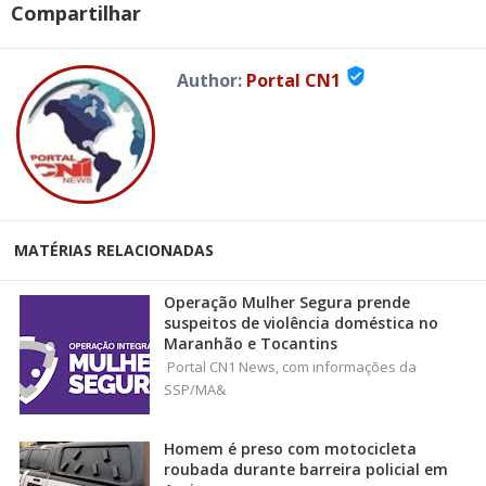
Compartilhar
verified_user
Author:
Portal CN1
MATÉRIAS RELACIONADAS
Operação Mulher Segura prende
suspeitos de violência doméstica no
Maranhão e Tocantins
Portal CN1 News, com informações da
SSP/MA&
Homem é preso com motocicleta
roubada durante barreira policial em