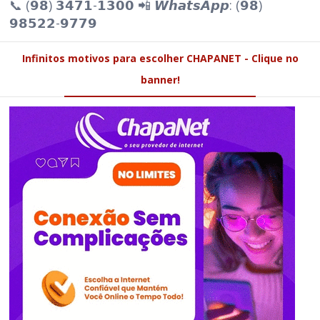
📞 (𝟵𝟴) 𝟯𝟰𝟳𝟭-𝟭𝟯𝟬𝟬 📲 𝙒𝙝𝙖𝙩𝙨𝘼𝙥𝙥: (𝟵𝟴)
𝟵𝟴𝟱𝟮𝟮-𝟵𝟳𝟳𝟵
Infinitos motivos para escolher CHAPANET - Clique no
banner!