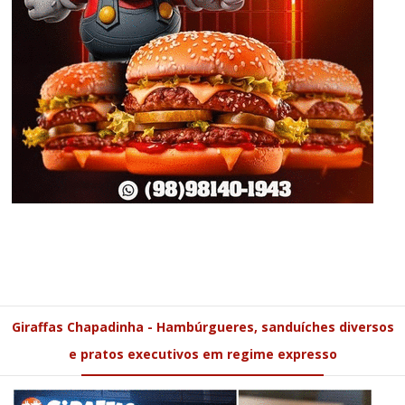
Giraffas Chapadinha - Hambúrgueres, sanduíches diversos
e pratos executivos em regime expresso