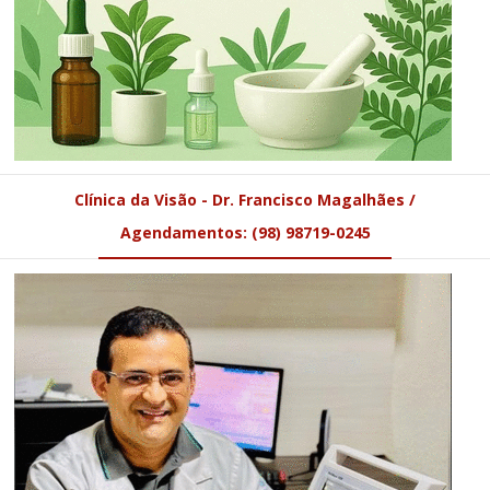
Clínica da Visão - Dr. Francisco Magalhães /
Agendamentos: (98) 98719-0245