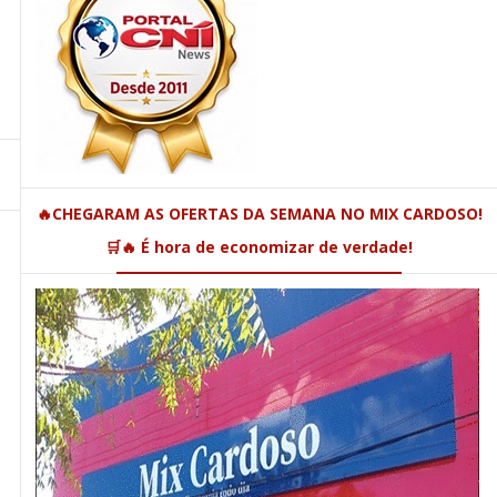
🔥CHEGARAM AS OFERTAS DA SEMANA NO MIX CARDOSO!
🛒🔥 É hora de economizar de verdade!