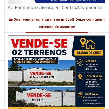
Av. Raimundo Oliveira, 92 Centro/Chapadinha
🏡 Quer vender ou alugar seu imóvel? Deixe com quem
entende do assunto!