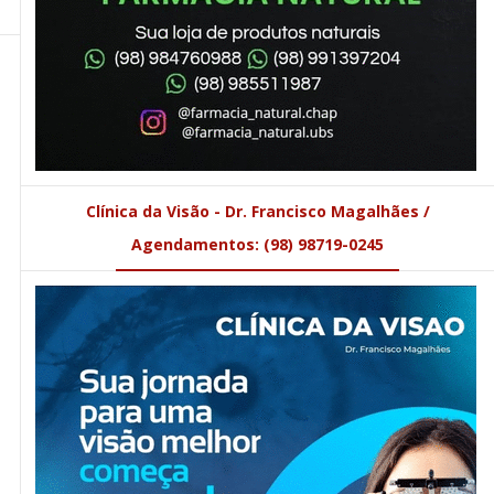
Clínica da Visão - Dr. Francisco Magalhães /
Agendamentos: (98) 98719-0245